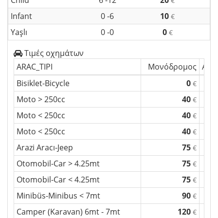
Child
6 -12
20
€
Infant
0 -6
10
€
Yaşlı
0 -0
0
€
Τιμές οχημάτων
ARAC_TIPI
Μονόδρομος
Αυθ
Bisiklet-Bicycle
0
€
Moto > 250cc
40
€
Moto < 250cc
40
€
Moto < 250cc
40
€
Arazi Aracı-Jeep
75
€
Otomobil-Car > 4.25mt
75
€
Otomobil-Car < 4.25mt
75
€
Minibüs-Minibus < 7mt
90
€
Camper (Karavan) 6mt - 7mt
120
€