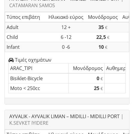
CATAMARAN SAMOS
Τύπος επιβάτη
Ηλικιακό εύρος
Μονόδρομος
Αυθη
Adult
12 +
35
€
Child
6 -12
22,5
€
Infant
0 -6
10
€
Τιμές οχημάτων
ARAC_TIPI
Μονόδρομος
Αυθημερόν 
Bisiklet-Bicycle
0
€
Moto < 250cc
25
€
AYVALIK - AYVALIK LIMAN – MIDILLI - MIDILLI PORT
|
K.SEVKET IYIDERE