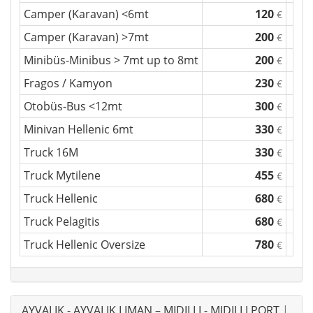
Camper (Karavan) <6mt
120
€
Camper (Karavan) >7mt
200
€
Minibüs-Minibus > 7mt up to 8mt
200
€
Fragos / Kamyon
230
€
Otobüs-Bus <12mt
300
€
Minivan Hellenic 6mt
330
€
Truck 16M
330
€
Truck Mytilene
455
€
Truck Hellenic
680
€
Truck Pelagitis
680
€
Truck Hellenic Oversize
780
€
AYVALIK - AYVALIK LIMAN – MIDILLI - MIDILLI PORT
|