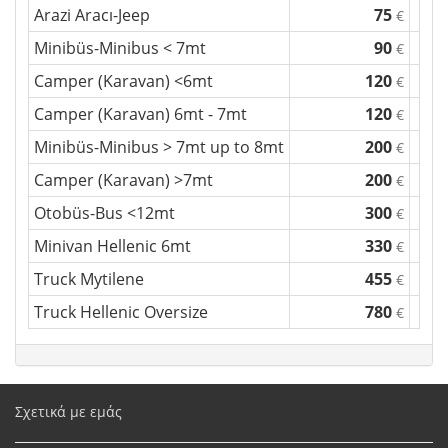
Arazi Aracı-Jeep
75
€
Minibüs-Minibus < 7mt
90
€
Camper (Karavan) <6mt
120
€
Camper (Karavan) 6mt - 7mt
120
€
Minibüs-Minibus > 7mt up to 8mt
200
€
Camper (Karavan) >7mt
200
€
Otobüs-Bus <12mt
300
€
Minivan Hellenic 6mt
330
€
Truck Mytilene
455
€
Truck Hellenic Oversize
780
€
Σχετικά με εμάς