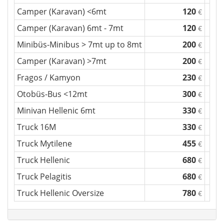
Camper (Karavan) <6mt
120
€
Camper (Karavan) 6mt - 7mt
120
€
Minibüs-Minibus > 7mt up to 8mt
200
€
Camper (Karavan) >7mt
200
€
Fragos / Kamyon
230
€
Otobüs-Bus <12mt
300
€
Minivan Hellenic 6mt
330
€
Truck 16M
330
€
Truck Mytilene
455
€
Truck Hellenic
680
€
Truck Pelagitis
680
€
Truck Hellenic Oversize
780
€