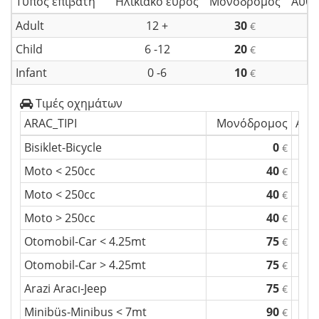
Τύπος επιβάτη
Ηλικιακό εύρος
Μονόδρομος
Αυθη
Adult
12 +
30
€
Child
6 -12
20
€
Infant
0 -6
10
€
Τιμές οχημάτων
ARAC_TIPI
Μονόδρομος
Αυθ
Bisiklet-Bicycle
0
€
Moto < 250cc
40
€
Moto < 250cc
40
€
Moto > 250cc
40
€
Otomobil-Car < 4.25mt
75
€
Otomobil-Car > 4.25mt
75
€
Arazi Aracı-Jeep
75
€
Minibüs-Minibus < 7mt
90
€