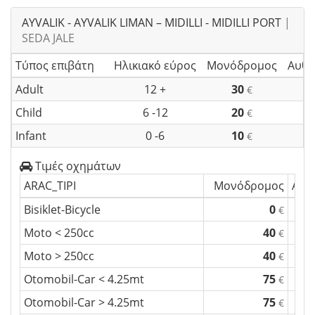
AYVALIK - AYVALIK LIMAN – MIDILLI - MIDILLI PORT
|
SEDA JALE
Τύπος επιβάτη
Ηλικιακό εύρος
Μονόδρομος
Αυθη
Adult
12 +
30
€
Child
6 -12
20
€
Infant
0 -6
10
€
Τιμές οχημάτων
ARAC_TIPI
Μονόδρομος
Αυθ
Bisiklet-Bicycle
0
€
Moto < 250cc
40
€
Moto > 250cc
40
€
Otomobil-Car < 4.25mt
75
€
Otomobil-Car > 4.25mt
75
€