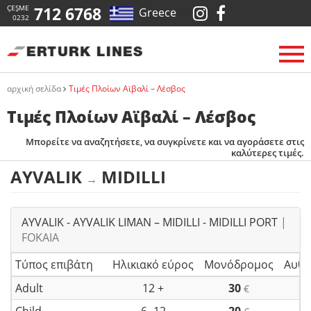
ÇEŞME
712 6768
Greece
0232
αρχική σελίδα
Τιμές Πλοίων Αϊβαλί – Λέσβος
Τιμές Πλοίων Αϊβαλί – Λέσβος
Μπορείτε να αναζητήσετε, να συγκρίνετε και να αγοράσετε στις
καλύτερες τιμές.
AYVALIK
MIDILLI
→
AYVALIK - AYVALIK LIMAN – MIDILLI - MIDILLI PORT
|
FOKAIA
Τύπος επιβάτη
Ηλικιακό εύρος
Μονόδρομος
Αυθη
Adult
12 +
30
€