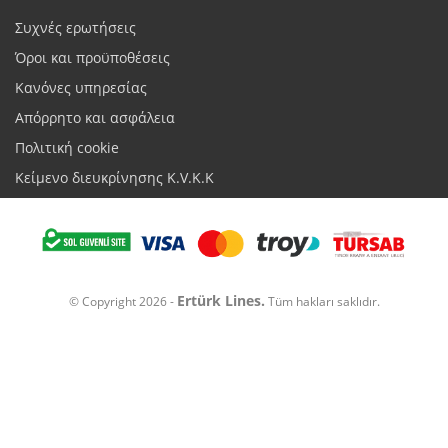
Συχνές ερωτήσεις
Όροι και προϋποθέσεις
Κανόνες υπηρεσίας
Απόρρητο και ασφάλεια
Πολιτική cookie
Κείμενο διευκρίνησης K.V.K.K
Ertürk Lines.
© Copyright 2026 -
Tüm hakları saklıdır.