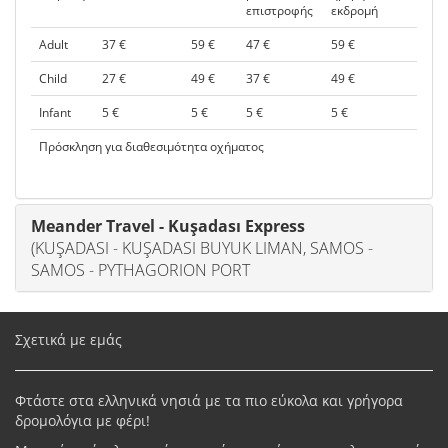
επιστροφής
εκδρομή
Adult
37 €
59 €
47 €
59 €
Child
27 €
49 €
37 €
49 €
Infant
5 €
5 €
5 €
5 €
Πρόσκληση για διαθεσιμότητα οχήματος
Meander Travel - Kuşadası Express
(KUŞADASI - KUŞADASI BUYUK LIMAN, SAMOS -
SAMOS - PYTHAGORION PORT
Σχετικά με εμάς
Φτάστε στα ελληνικά νησιά με τα πιο εύκολα και γρήγορα
δρομολόγια με φέρι!