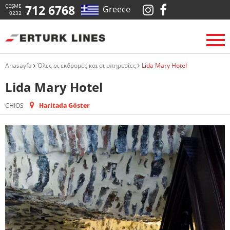
ÇEŞME
712 6768
Greece
0232
Anasayfa
Όλες οι εκδρομές και οι υπηρεσίες
Lida Mary Hotel
Lida Mary Hotel
CHIOS
Haritada Göster