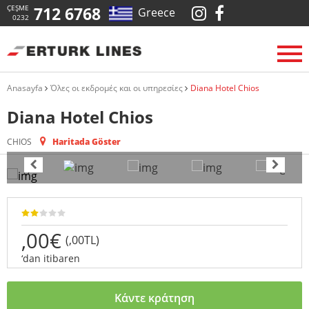
ÇEŞME
712 6768
Greece
0232
Anasayfa
Όλες οι εκδρομές και οι υπηρεσίες
Diana Hotel Chios
Diana Hotel Chios
CHIOS
Haritada Göster
,00€
(,00TL)
‘dan itibaren
Κάντε κράτηση