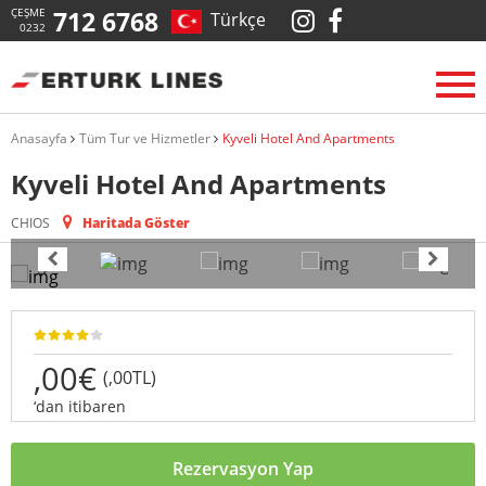
ÇEŞME
712 6768
Türkçe
0232
Anasayfa
Tüm Tur ve Hizmetler
Kyveli Hotel And Apartments
Kyveli Hotel And Apartments
CHIOS
Haritada Göster
,00€
(,00TL)
‘dan itibaren
Rezervasyon Yap