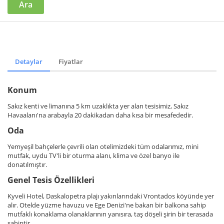
Ara
Detaylar
Fiyatlar
Konum
Sakız kenti ve limanına 5 km uzaklıkta yer alan tesisimiz, Sakız
Havaalanı'na arabayla 20 dakikadan daha kısa bir mesafededir.
Oda
Yemyeşil bahçelerle çevrili olan otelimizdeki tüm odalarımız, mini
mutfak, uydu TV'li bir oturma alanı, klima ve özel banyo ile
donatılmıştır.
Genel Tesis Özellikleri
Kyveli Hotel, Daskalopetra plajı yakınlarındaki Vrontados köyünde yer
alır. Otelde yüzme havuzu ve Ege Denizi'ne bakan bir balkona sahip
mutfaklı konaklama olanaklarının yanısıra, taş döşeli şirin bir terasada
sahiptir.