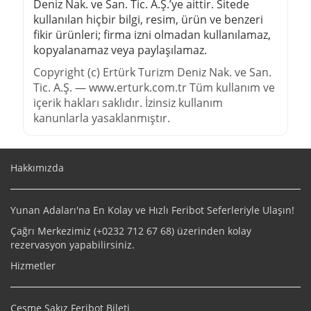
Deniz Nak. ve San. Tic. A.Ş.
’ye aittir. Sitede
kullanılan hiçbir bilgi, resim, ürün ve benzeri
fikir ürünleri; firma izni olmadan kullanılamaz,
kopyalanamaz veya paylaşılamaz.
Copyright (c) Ertürk Turizm Deniz Nak. ve San.
Tic. A.Ş. — www.erturk.com.tr Tüm kullanım ve
içerik hakları saklıdır. İzinsiz kullanım
kanunlarla yasaklanmıştır.
Hakkımızda
Yunan Adaları'na En Kolay ve Hızlı Feribot Seferleriyle Ulaşın!
Çağrı Merkezimiz (+
0232 712 67 68
) üzerinden kolay
rezervasyon yapabilirsiniz.
Hizmetler
Çeşme Sakız Feribot Bileti