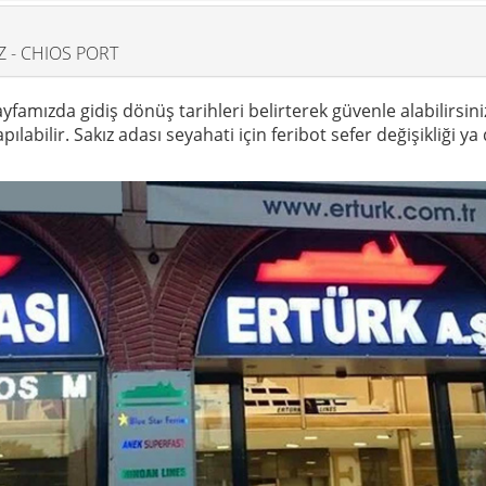
Z - CHIOS PORT
yfamızda gidiş dönüş tarihleri belirterek güvenle alabilirsini
ılabilir. Sakız adası seyahati için feribot sefer değişikliği y