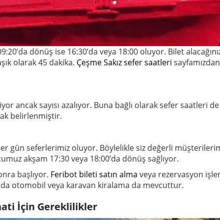
09:20’da dönüş ise 16:30’da veya 18:00 oluyor. Bilet alacağı
aşık olarak 45 dakika.
Çeşme Sakız sefer saatleri
sayfamızdan g
or ancak sayısı azalıyor. Buna bağlı olarak sefer saatleri de 
ak belirlenmiştir.
gün seferlerimiz oluyor. Böylelikle siz değerli müşterilerim
otumuz akşam 17:30 veya 18:00’da dönüş sağlıyor.
onra başlıyor.
Feribot bileti satın alma
veya rezervasyon işlem
adada otomobil veya karavan kiralama da mevcuttur.
ti İçin Gereklilikler