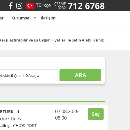
712 6768
ÇEŞME
Türkçe
0232
ar
Kurumsal
İletişim
Karşılaştırabilir ve En Uygun Fiyatlar ile Satın Alabilirsiniz.
ARA
etişkin
0
Çocuk
0
Araç
07.08.2026
RTURK - 1
Seç
08:00
rturk Lines
alkış
: CHIOS PORT