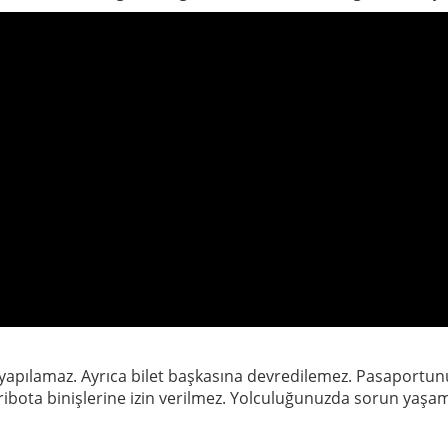
ali yapılamaz. Ayrıca bilet başkasına devredilemez. Pasaportun
eribota binişlerine izin verilmez. Yolculuğunuzda sorun yaşa