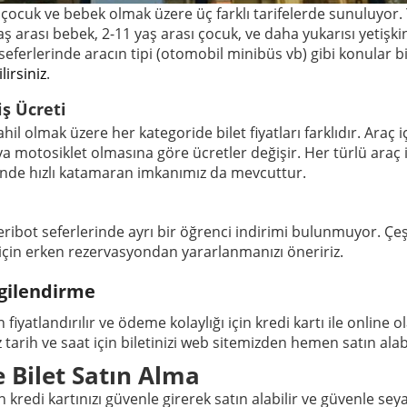
 çocuk ve bebek olmak üzere üç farklı tarifelerde sunuluyor. Y
aş arası bebek, 2-11 yaş arası çocuk, ve daha yukarısı yetişkin
bot seferlerinde aracın tipi (otomobil minibüs vb) gibi konular b
irsiniz
.
iş Ücreti
l olmak üzere her kategoride bilet fiyatları farklıdır. Araç iç
ya motosiklet olmasına göre ücretler değişir. Her türlü araç
rinde hızlı katamaran imkanımız da mevcuttur.
feribot seferlerinde ayrı bir öğrenci indirimi bulunmuyor. Çe
ı için erken rezervasyondan yararlanmanızı öneririz.
lgilendirme
iyatlandırılır ve ödeme kolaylığı için kredi kartı ile online o
arih ve saat için biletinizi web sitemizden hemen satın alabil
 Bilet Satın Alma
kredi kartınızı güvenle girerek satın alabilir ve güvenle seyah