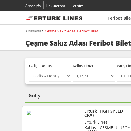
Anasayfa
Hakkımızda
İletişim
Feribot Bile
Anasayfa
Çeşme Sakız Adası Feribot Bileti
Çeşme Sakız Adası Feribot Bilet
Gidiş - Dönüş
Kalkış Limanı
Varış Li
Gidiş
Erturk HIGH SPEED
CRAFT
Erturk Lines
Kalkış
: ÇEŞME ULUSOY