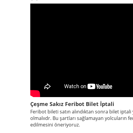
Çeşme Sakız Feribot Bilet İptali
Feribot bileti satın alındıktan sonra bilet ipt
olmalııdr. Bu şartları sağlamayan yolcuların f
edilmesini öneriyoruz.