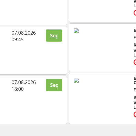
V
E
07.08.2026
Seç
E
09:45
K
V
07.08.2026
Seç
18:00
E
K
V