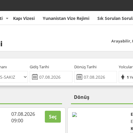
ti
Kapı Vizesi
Yunanistan Vize Rejimi
Sık Sorulan Sorul
Arayabilir, 
i
manı
Gidiş Tarihi
Dönüş Tarihi
Yolcular
1
Y
Dönüş
07.08.2026
E
Seç
09:00
E
K