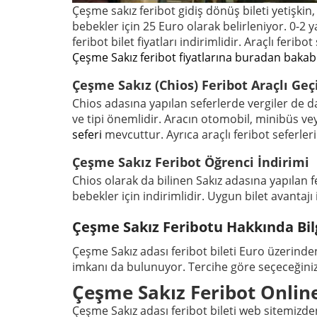
Çeşme sakız feribot gidiş dönüş bileti yetişkin,
bebekler için 25 Euro olarak belirleniyor. 0-2 y
feribot bilet fiyatları indirimlidir. Araçlı feri
Çeşme Sakız feribot fiyatlarına buradan bakabil
Çeşme Sakız (Chios) Feribot Araçlı Geç
Chios adasına yapılan seferlerde vergiler de dahi
ve tipi önemlidir. Aracın otomobil, minibüs ve
seferi
mevcuttur. Ayrıca araçlı feribot seferle
Çeşme Sakız Feribot Öğrenci İndirimi
Chios olarak da bilinen Sakız adasına yapılan 
bebekler için indirimlidir. Uygun bilet avantaj
Çeşme Sakız Feribotu Hakkında Bi
Çeşme Sakız adası feribot bileti Euro üzerinden f
imkanı da bulunuyor. Tercihe göre seçeceğiniz t
Çeşme Sakız Feribot Online
Çeşme Sakız adası feribot bileti web sitemizden 