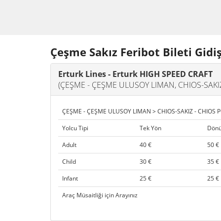
Çeşme Sakız Feribot Bileti Gidi
Erturk Lines - Erturk HIGH SPEED CRAFT
(ÇEŞME - ÇEŞME ULUSOY LIMAN, CHIOS-SAKI
ÇEŞME - ÇEŞME ULUSOY LIMAN > CHIOS-SAKIZ - CHIOS 
Yolcu Tipi
Tek Yön
Dönü
Adult
40 €
50 €
Child
30 €
35 €
Infant
25 €
25 €
Araç Müsaitliği için Arayınız