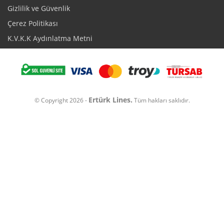
Gizlilik ve Güvenlik
Çerez Politikası
K.V.K.K Aydınlatma Metni
Ertürk Lines.
© Copyright 2026 -
Tüm hakları saklıdır.