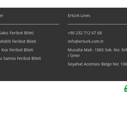
er
Ertürk Lines
kız Feribot Bileti
+90 232 712 67 68
Midilli Feribot Bileti
info@erturk.com.tr
Kos Feribot Bileti
Musalla Mah. 1065 Sok. No: 9
/ İzmir
ı Samos Feribot Bileti
Seyahat Acentası Belge No: 10