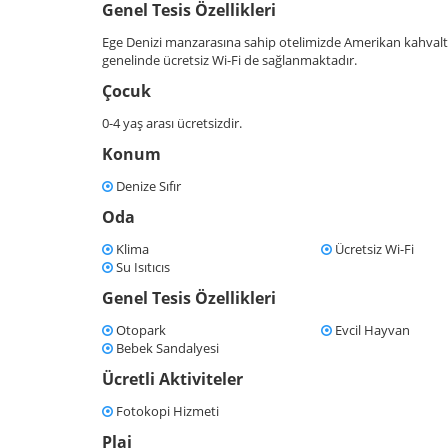
Genel Tesis Özellikleri
Ege Denizi manzarasına sahip otelimizde Amerikan kahvaltı
genelinde ücretsiz Wi-Fi de sağlanmaktadır.
Çocuk
0-4 yaş arası ücretsizdir.
Konum
Denize Sıfır
Oda
Klima
Ücretsiz Wi-Fi
Su Isıtıcıs
Genel Tesis Özellikleri
Otopark
Evcil Hayvan
Bebek Sandalyesi
Ücretli Aktiviteler
Fotokopi Hizmeti
Plaj