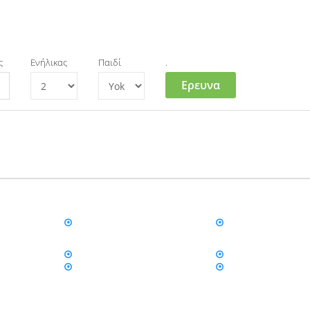
ς
Ενήλικας
Παιδί
.
Ερευνα