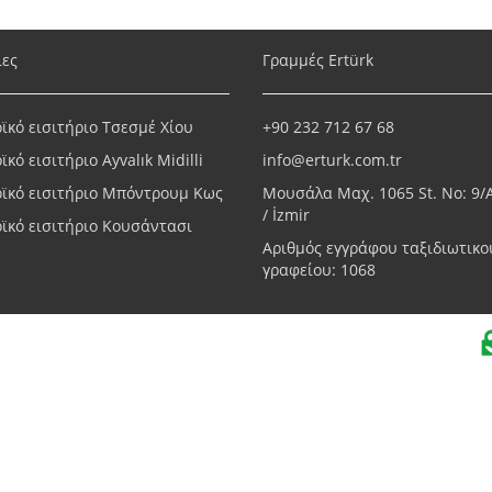
ίες
Γραμμές Ertürk
ϊκό εισιτήριο Τσεσμέ Χίου
+90 232 712 67 68
κό εισιτήριο Ayvalık Midilli
info@erturk.com.tr
ϊκό εισιτήριο Μπόντρουμ Κως
Μουσάλα Μαχ. 1065 St. No: 9/
/ İzmir
ϊκό εισιτήριο Κουσάντασι
Αριθμός εγγράφου ταξιδιωτικο
γραφείου: 1068