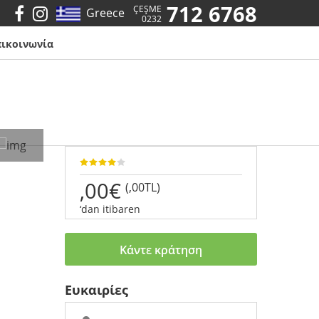
712 6768
ÇEŞME
Greece
0232
πικοινωνία
,00€
(,00TL)
‘dan itibaren
Κάντε κράτηση
Ευκαιρίες