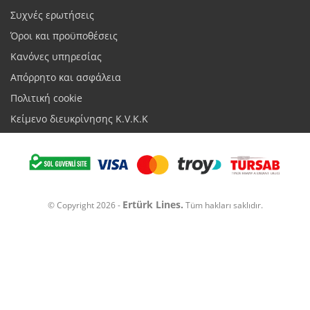
Συχνές ερωτήσεις
Όροι και προϋποθέσεις
Κανόνες υπηρεσίας
Απόρρητο και ασφάλεια
Πολιτική cookie
Κείμενο διευκρίνησης K.V.K.K
Ertürk Lines.
© Copyright 2026 -
Tüm hakları saklıdır.