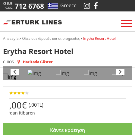
ÇEŞME
712 6768
Greece
0232
Anasayfa
Όλες οι εκδρομές και οι υπηρεσίες
Erytha Resort Hotel
Erytha Resort Hotel
CHIOS
Haritada Göster
,00€
(,00TL)
‘dan itibaren
Κάντε κράτηση