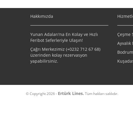
Hakkımızda
Hizmetl
Yunan Adaları'na En Kolay ve Hızlı
Çeşme Sa
Feribot Seferleriyle Ulaşın!
Ayvalık 
Çağrı Merkezimiz (+
0232 712 67 68
)
Bodrum 
üzerinden kolay rezervasyon
yapabilirsiniz.
Kuşadas
Ertürk Lines.
© Copyright 2026 -
Tüm hakları saklıdır.