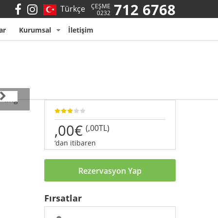
712 6768
ÇEŞME
Türkçe
0232
ar
Kurumsal
İletişim
,00€
(,00TL)
‘dan itibaren
Rezervasyon Yap
Fırsatlar