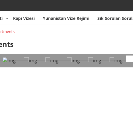
ti
Kapı Vizesi
Yunanistan Vize Rejimi
Sık Sorulan Sorul
artments
ents