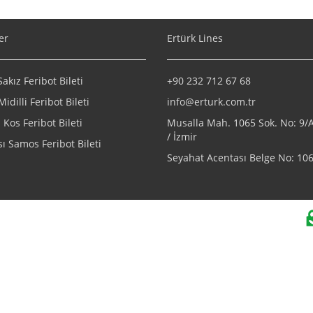
er
Ertürk Lines
kız Feribot Bileti
+90 232 712 67 68
Midilli Feribot Bileti
info@erturk.com.tr
Kos Feribot Bileti
Musalla Mah. 1065 Sok. No: 9
/ İzmir
ı Samos Feribot Bileti
Seyahat Acentası Belge No: 10