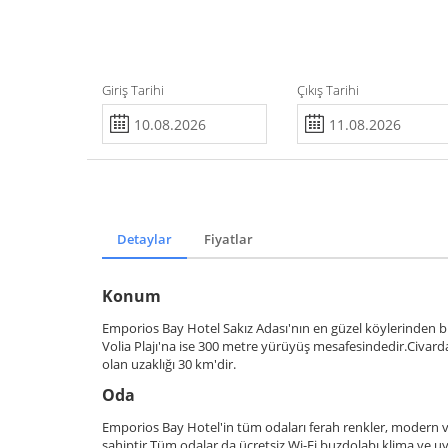
Giriş Tarihi
Çıkış Tarihi
Detaylar
Fiyatlar
Konum
Emporios Bay Hotel Sakız Adası'nın en güzel köylerinden b
Volia Plajı'na ise 300 metre yürüyüş mesafesindedir.Civard
olan uzaklığı 30 km'dir.
Oda
Emporios Bay Hotel'in tüm odaları ferah renkler, modern ve
sahiptir.Tüm odalar da ücretsiz Wi-Fi,buzdolabı,klima ve u