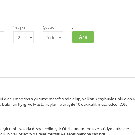
Yetişkin
Çocuk
.
Ara
iri olan Emporios'a yürüme mesafesinde olup, volkanik taşlarıyla ünlü olan
a bulunan Pyrgi ve Mesta köylerine araç ile 10 dakikalık mesafededir.Otelin 
 şık mobilyalarla dizayn edilmiştir.Otel standart oda ve stüdyo dairelere
ydu TV var. Stüdyo daireler mutfak ve geniş balkona sahiptir.