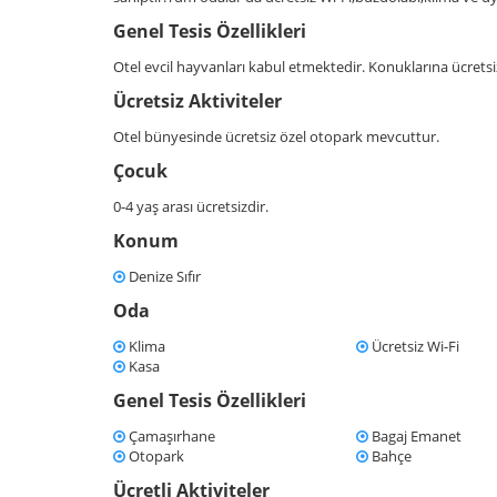
Genel Tesis Özellikleri
Otel evcil hayvanları kabul etmektedir. Konuklarına ücret
Ücretsiz Aktiviteler
Otel bünyesinde ücretsiz özel otopark mevcuttur.
Çocuk
0-4 yaş arası ücretsizdir.
Konum
Denize Sıfır
Oda
Klima
Ücretsiz Wi-Fi
Kasa
Genel Tesis Özellikleri
Çamaşırhane
Bagaj Emanet
Otopark
Bahçe
Ücretli Aktiviteler