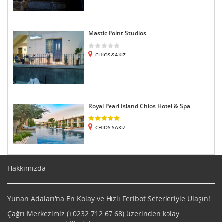
Mastic Point Studios
CHIOS-SAKIZ
Royal Pearl Island Chios Hotel & Spa
CHIOS-SAKIZ
Hakkımızda
Yunan Adaları'na En Kolay ve Hızlı Feribot Seferleriyle Ulaşın!
Çağrı Merkezimiz (+
0232 712 67 68
) üzerinden kolay