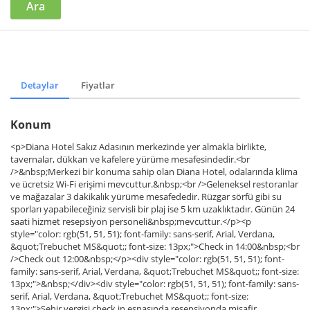
Ara
Detaylar
Fiyatlar
Konum
<p>Diana Hotel Sakız Adasının merkezinde yer almakla birlikte,
tavernalar, dükkan ve kafelere yürüme mesafesindedir.<br
/>&nbsp;Merkezi bir konuma sahip olan Diana Hotel, odalarında klima
ve ücretsiz Wi-Fi erişimi mevcuttur.&nbsp;<br />Geleneksel restoranlar
ve mağazalar 3 dakikalık yürüme mesafededir. Rüzgar sörfü gibi su
sporları yapabileceğiniz servisli bir plaj ise 5 km uzaklıktadır. Günün 24
saati hizmet resepsiyon personeli&nbsp;mevcuttur.</p><p
style="color: rgb(51, 51, 51); font-family: sans-serif, Arial, Verdana,
&quot;Trebuchet MS&quot;; font-size: 13px;">Check in 14:00&nbsp;<br
/>Check out 12:00&nbsp;</p><div style="color: rgb(51, 51, 51); font-
family: sans-serif, Arial, Verdana, &quot;Trebuchet MS&quot;; font-size:
13px;">&nbsp;</div><div style="color: rgb(51, 51, 51); font-family: sans-
serif, Arial, Verdana, &quot;Trebuchet MS&quot;; font-size:
13px;">Şehir vergisi check in esnasında resepsiyonda misafir