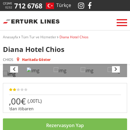
ÇEŞME
712 6768
Türkçe
0232
Anasayfa
Tüm Tur ve Hizmetler
Diana Hotel Chios
Diana Hotel Chios
CHIOS
Haritada Göster
,00€
(,00TL)
‘dan itibaren
Rezervasyon Yap