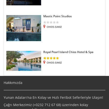
Mastic Point Studios
CHIOS-SAKIZ
Royal Pearl Island Chios Hotel & Spa
CHIOS-SAKIZ
Hakkımızda
Yunan Adaları'na En Kolay ve Hızlı Feribot Seferleriyle Ulaşın!
Çağrı Merkezimiz (+
0232 712 67 68
) üzerinden kolay