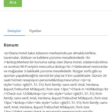
Ara
Detaylar
Fiyatlar
Konum
<p>Diana Hotel Sakız Adasının merkezinde yer almakla birlikte,
tavernalar, dükkan ve kafelere yürüme mesafesindedir.<br
/>&nbsp;Merkezi bir konuma sahip olan Diana Hotel, odalarında klima
ve ücretsiz Wi-Fi erişimi mevcuttur.&nbsp;<br />Geleneksel restoranlar
ve mağazalar 3 dakikalık yürüme mesafededir. Rüzgar sörfü gibi su
sporları yapabileceğiniz servisli bir plaj ise 5 km uzaklıktadır. Günün 24
saati hizmet resepsiyon personeli&nbsp;mevcuttur.</p><p
style="color: rgb(51, 51, 51); font-family: sans-serif, Arial, Verdana,
&quot;Trebuchet MS&quot;; font-size: 13px;">Check in 14:00&nbsp;<br
/>Check out 12:00&nbsp;</p><div style="color: rgb(51, 51, 51); font-
family: sans-serif, Arial, Verdana, &quot;Trebuchet MS&quot;; font-size:
13px;">&nbsp;</div><div style="color: rgb(51, 51, 51); font-family: sans-
serif, Arial, Verdana, &quot;Trebuchet MS&quot;; font-size:
13px;">Şehir vergisi check in esnasında resepsiyonda misafir