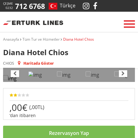
ÇEŞME
712 6768
Türkçe
0232
Anasayfa
Tüm Tur ve Hizmetler
Diana Hotel Chios
Diana Hotel Chios
CHIOS
Haritada Göster
,00€
(,00TL)
‘dan itibaren
Rezervasyon Yap