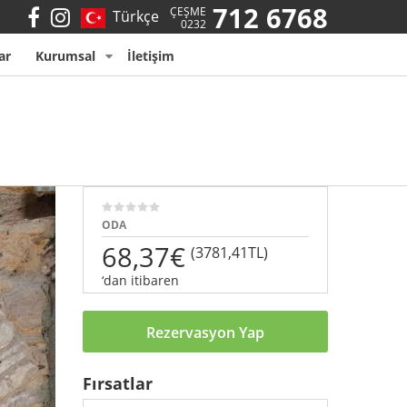
712 6768
ÇEŞME
Türkçe
0232
ar
Kurumsal
İletişim
ODA
68,37€
(3781,41TL)
‘dan itibaren
Rezervasyon Yap
Fırsatlar