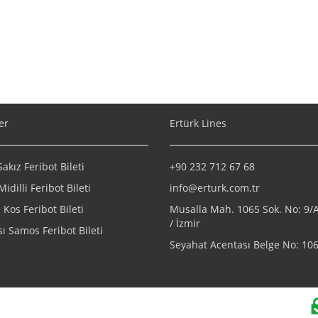
er
Ertürk Lines
kız Feribot Bileti
+90 232 712 67 68
Midilli Feribot Bileti
info@erturk.com.tr
Kos Feribot Bileti
Musalla Mah. 1065 Sok. No: 9
/ İzmir
ı Samos Feribot Bileti
Seyahat Acentası Belge No: 10