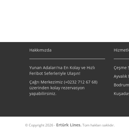
Hakkımızda
Hizmetl
Yunan Adaları'na En Kolay ve Hızlı
Çeşme Sa
Feribot Seferleriyle Ulaşın!
Ayvalık 
Çağrı Merkezimiz (+
0232 712 67 68
)
Bodrum 
üzerinden kolay rezervasyon
yapabilirsiniz.
Kuşadas
Ertürk Lines.
© Copyright 2026 -
Tüm hakları saklıdır.