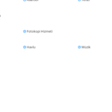
u
Fotokopi Hizmeti
Havlu
Müzik