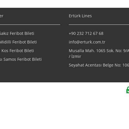
er
Ertürk Lines
kız Feribot Bileti
+90 232 712 67 68
Midilli Feribot Bileti
info@erturk.com.tr
Kos Feribot Bileti
Musalla Mah. 1065 Sok. No: 9
/ İzmir
ı Samos Feribot Bileti
Seyahat Acentası Belge No: 10