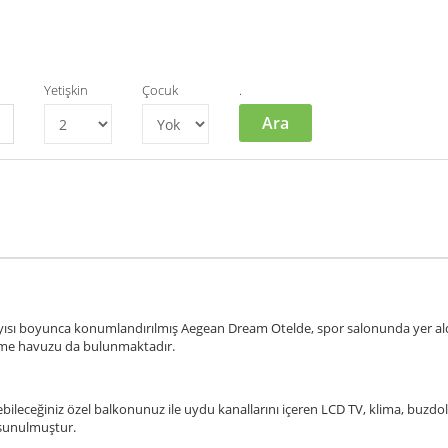
Yetişkin
Çocuk
.
Ara
ıyısı boyunca konumlandırılmış Aegean Dream Otelde, spor salonunda yer ald
üzme havuzu da bulunmaktadır.
eceğiniz özel balkonunuz ile uydu kanallarını içeren LCD TV, klima, buzdol
a sunulmuştur.