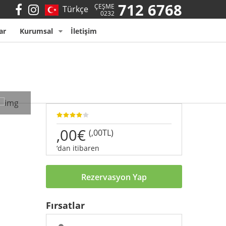
712 6768
ÇEŞME
Türkçe
0232
ar
Kurumsal
İletişim
,00€
(,00TL)
‘dan itibaren
Rezervasyon Yap
Fırsatlar