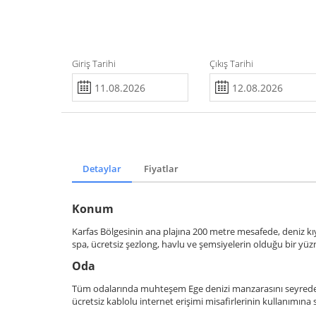
Giriş Tarihi
Çıkış Tarihi
Detaylar
Fiyatlar
Konum
Karfas Bölgesinin ana plajına 200 metre mesafede, deniz k
spa, ücretsiz şezlong, havlu ve şemsiyelerin olduğu bir y
Oda
Tüm odalarında muhteşem Ege denizi manzarasını seyredebil
ücretsiz kablolu internet erişimi misafirlerinin kullanımın