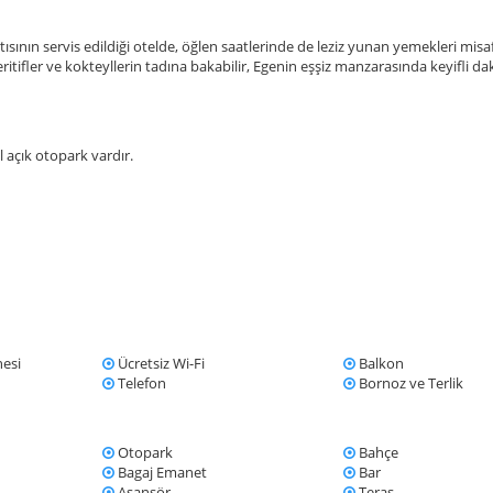
nın servis edildiği otelde, öğlen saatlerinde de leziz yunan yemekleri misaf
ifler ve kokteyllerin tadına bakabilir, Egenin eşşiz manzarasında keyifli dak
l açık otopark vardır.
esi
Ücretsiz Wi-Fi
Balkon
Telefon
Bornoz ve Terlik
Otopark
Bahçe
Bagaj Emanet
Bar
Asansör
Teras