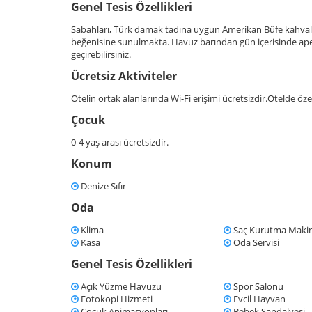
Genel Tesis Özellikleri
Sabahları, Türk damak tadına uygun Amerikan Büfe kahvaltısı
beğenisine sunulmakta. Havuz barından gün içerisinde aperit
geçirebilirsiniz.
Ücretsiz Aktiviteler
Otelin ortak alanlarında Wi-Fi erişimi ücretsizdir.Otelde öze
Çocuk
0-4 yaş arası ücretsizdir.
Konum
Denize Sıfır
Oda
Klima
Saç Kurutma Makin
Kasa
Oda Servisi
Genel Tesis Özellikleri
Açık Yüzme Havuzu
Spor Salonu
Fotokopi Hizmeti
Evcil Hayvan
Çocuk Animasyonları
Bebek Sandalyesi