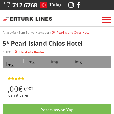
ÇEŞME
712 6768
Türkçe
0232
Anasayfa
Tüm Tur ve Hizmetler
5* Pearl Island Chios Hotel
5* Pearl Island Chios Hotel
CHIOS
Haritada Göster
,00€
(,00TL)
‘dan itibaren
Rezervasyon Yap